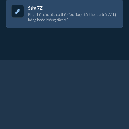
Sửa 7Z
Phục hồi các tệp có thể đọc được từ kho lưu trữ 7Z bị
hỏng hoặc không đầy đủ.