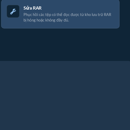
Sửa RAR
Phục hồi các tệp có thể đọc được từ kho lưu trữ RAR
bị hỏng hoặc không đầy đủ.