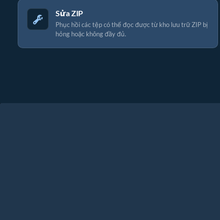
Sửa ZIP
Phục hồi các tệp có thể đọc được từ kho lưu trữ ZIP bị
hỏng hoặc không đầy đủ.