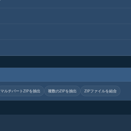
？
マルチパートZIPを抽出
複数のZIPを抽出
ZIPファイルを結合