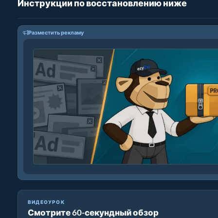
Инструкции по восстановлению ниже
Разместить рекламу
ВИДЕОУРОК
Смотрите 60-секундный обзор
Как Восстановить Повреждённые Zip-файлы