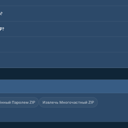
p?
P?
нный Паролем ZIP
Извлечь Многочастный ZIP