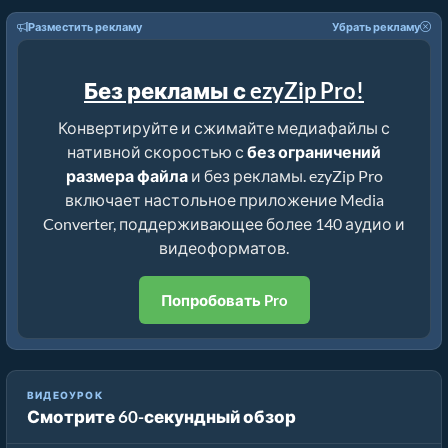
Разместить рекламу
Убрать рекламу
Без рекламы с ezyZip Pro!
Конвертируйте и сжимайте медиафайлы с
нативной скоростью с
без ограничений
размера файла
и без рекламы. ezyZip Pro
включает настольное приложение Media
Converter, поддерживающее более 140 аудио и
видеоформатов.
Попробовать Pro
Как Уменьшить Медиафайлы на Процент (Простое
ВИДЕОУРОК
Смотрите 60-секундный обзор
Руководство)