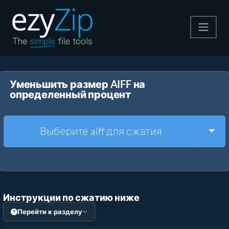
Архивируйте
Уменьшить размер AIFF на
Pаспаковывайте
определенный процент
Конвертировать
Togg
Выберите aiff для сжатия
Другие инструменты
Инструкции по сжатию ниже
Перейти к разделу