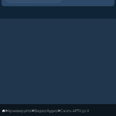
Архивируйте
Видео/Аудио
Сжать APTX до X
Главная