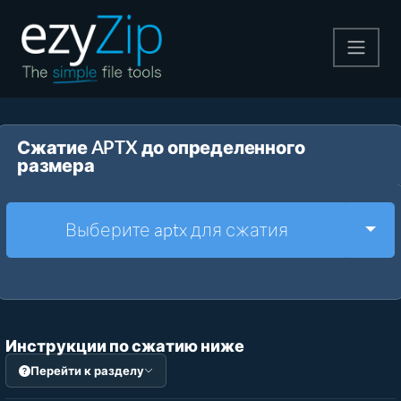
Архивируйте
Сжатие APTX до определенного
Pаспаковывайте
размера
Конвертировать
Togg
Выберите aptx для сжатия
Другие инструменты
Инструкции по сжатию ниже
Перейти к разделу