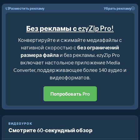
Разместить рекламу
Убрать рекламу
Без рекламы с ezyZip Pro!
Конвертируйте и сжимайте медиафайлы с
нативной скоростью с
без ограничений
размера файла
и без рекламы. ezyZip Pro
включает настольное приложение Media
Converter, поддерживающее более 140 аудио и
видеоформатов.
Попробовать Pro
ВИДЕОУРОК
Смотрите 60-секундный обзор
Как уменьшить MP4 до 16 МБ (Простое руководство)