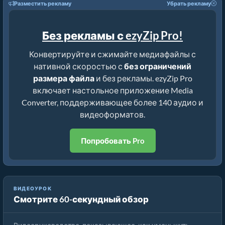
Разместить рекламу
Убрать рекламу
Без рекламы с ezyZip Pro!
Конвертируйте и сжимайте медиафайлы с
нативной скоростью с
без ограничений
размера файла
и без рекламы. ezyZip Pro
включает настольное приложение Media
Converter, поддерживающее более 140 аудио и
видеоформатов.
Попробовать Pro
ВИДЕОУРОК
Смотрите 60-секундный обзор
Как уменьшить MP4 до 16 МБ (Простое руководство)