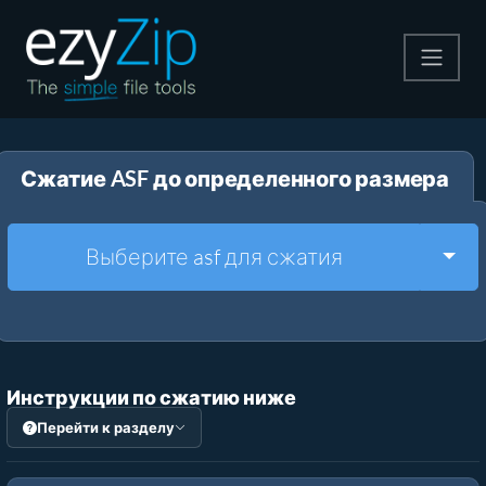
Архивируйте
Сжатие ASF до определенного размера
Pаспаковывайте
Конвертировать
Togg
Выберите asf для сжатия
Другие инструменты
Инструкции по сжатию ниже
Перейти к разделу