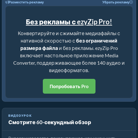
Разместить рекламу
Убрать рекламу
Без рекламы с ezyZip Pro!
Конвертируйте и сжимайте медиафайлы с
нативной скоростью с
без ограничений
размера файла
и без рекламы. ezyZip Pro
включает настольное приложение Media
Converter, поддерживающее более 140 аудио и
видеоформатов.
Попробовать Pro
ВИДЕОУРОК
Смотрите 60-секундный обзор
Как уменьшить MP4 до 16 МБ (Простое руководство)