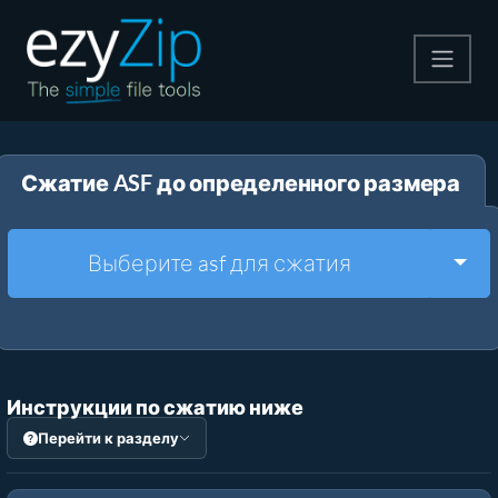
Архивируйте
Сжатие ASF до определенного размера
Pаспаковывайте
Конвертировать
Togg
Выберите asf для сжатия
Другие инструменты
Инструкции по сжатию ниже
Перейти к разделу