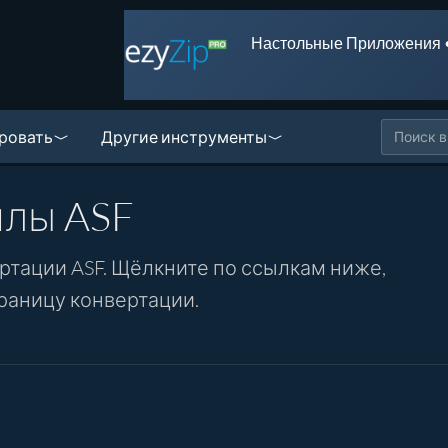
Настольные Приложения 
ровать
Другие инструменты
йлы ASF
тации ASF. Щёлкните по ссылкам ниже,
раницу конвертации.