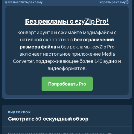
Разместить рекламу
Убрать рекламу
Без рекламы с ezyZip Pro!
Конвертируйте и сжимайте медиафайлы с
нативной скоростью с
без ограничений
размера файла
и без рекламы. ezyZip Pro
включает настольное приложение Media
Converter, поддерживающее более 140 аудио и
видеоформатов.
Попробовать Pro
ВИДЕОУРОК
Смотрите 60-секундный обзор
Как уменьшить MP4 до 16 МБ (Простое руководство)