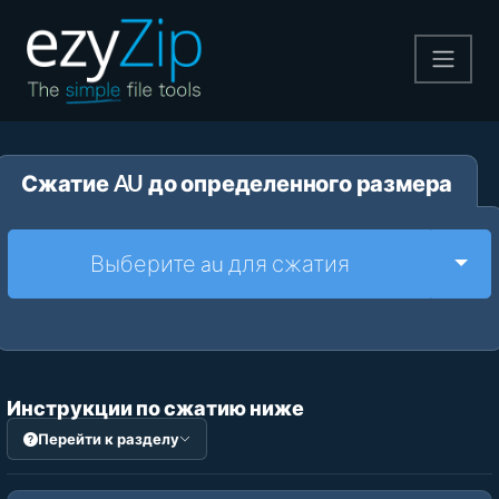
Архивируйте
Сжатие AU до определенного размера
Pаспаковывайте
Конвертировать
Togg
Выберите au для сжатия
Другие инструменты
Инструкции по сжатию ниже
Перейти к разделу