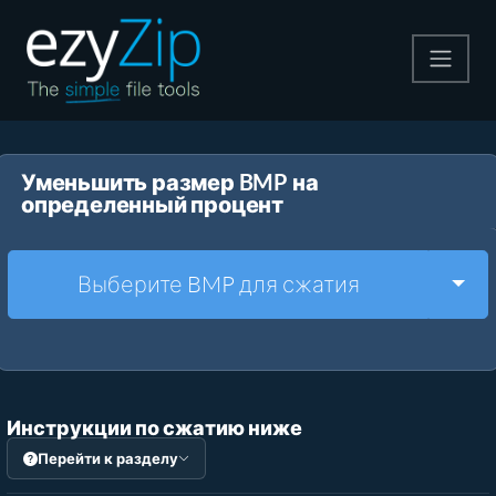
Архивируйте
Уменьшить размер BMP на
Pаспаковывайте
определенный процент
Конвертировать
Togg
Выберите BMP для сжатия
Другие инструменты
Инструкции по сжатию ниже
Перейти к разделу