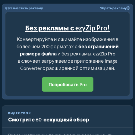
Разместить рекламу
Убрать рекламу
Без рекламы с ezyZip Pro!
Конвертируйте и сжимайте изображения в
более чем 200 форматах с
без ограничений
размера файла
и без рекламы. ezyZip Pro
включает загружаемое приложение Image
Converter с расширенной оптимизацией.
Попробовать Pro
ВИДЕОУРОК
Смотрите 60-секундный обзор
Как уменьшить размер bmp на процент