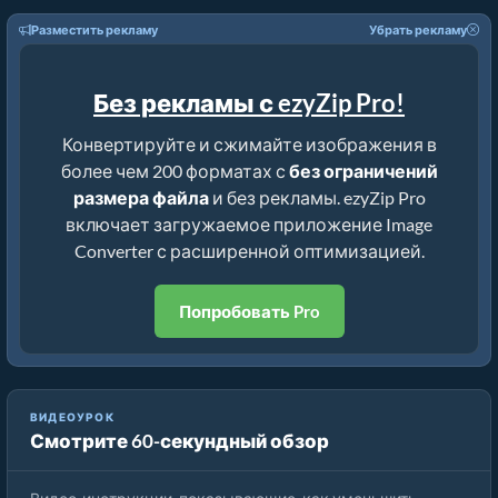
Разместить рекламу
Убрать рекламу
Без рекламы с ezyZip Pro!
Конвертируйте и сжимайте изображения в
более чем 200 форматах с
без ограничений
размера файла
и без рекламы. ezyZip Pro
включает загружаемое приложение Image
Converter с расширенной оптимизацией.
Попробовать Pro
ВИДЕОУРОК
Смотрите 60-секундный обзор
Как уменьшить размер bmp на процент