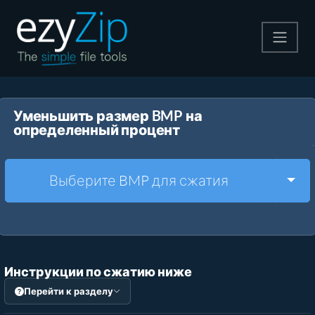
Архивируйте
Уменьшить размер BMP на
Pаспаковывайте
определенный процент
Конвертировать
Togg
Выберите BMP для сжатия
Другие инструменты
Инструкции по сжатию ниже
Перейти к разделу