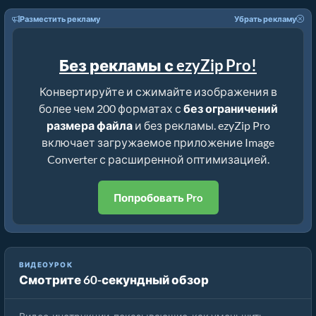
Разместить рекламу
Убрать рекламу
Без рекламы с ezyZip Pro!
Конвертируйте и сжимайте изображения в
более чем 200 форматах с
без ограничений
размера файла
и без рекламы. ezyZip Pro
включает загружаемое приложение Image
Converter с расширенной оптимизацией.
Попробовать Pro
ВИДЕОУРОК
Смотрите 60-секундный обзор
Как уменьшить размер bmp на процент