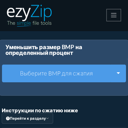
Архивируйте
Уменьшить размер BMP на
Pаспаковывайте
определенный процент
Конвертировать
Togg
Выберите BMP для сжатия
Другие инструменты
Инструкции по сжатию ниже
Перейти к разделу