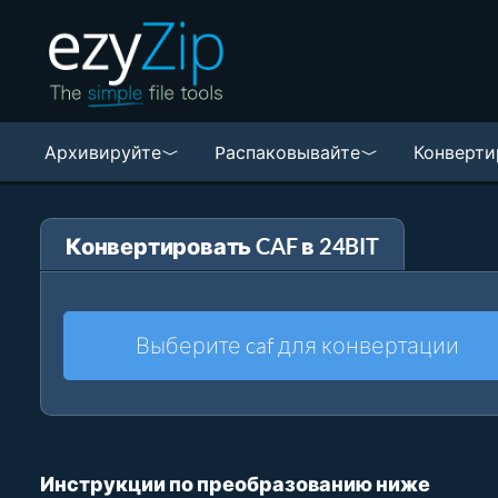
Архивируйте
Pаспаковывайте
Конверти
Конвертировать CAF в 24BIT
Выберите caf для конвертации
Инструкции по преобразованию ниже