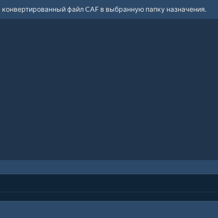
ь конвертированный файл CAF в выбранную папку назначения.