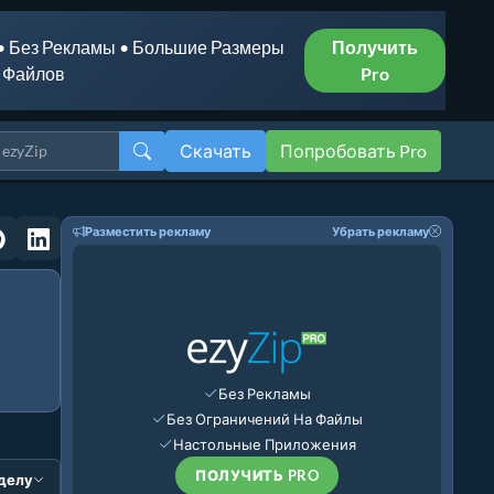
• Без Рекламы • Большие Размеры
Получить
Файлов
Pro
Скачать
Попробовать Pro
Разместить рекламу
Убрать рекламу
Без Рекламы
Без Ограничений На Файлы
Настольные Приложения
ПОЛУЧИТЬ PRO
зделу