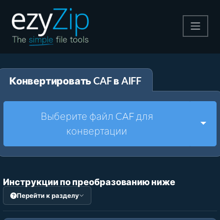
Архивируйте
Конвертировать CAF в AIFF
Pаспаковывайте
Конвертировать
Выберите файл CAF для
Togg
конвертации
Другие инструменты
Инструкции по преобразованию ниже
Перейти к разделу