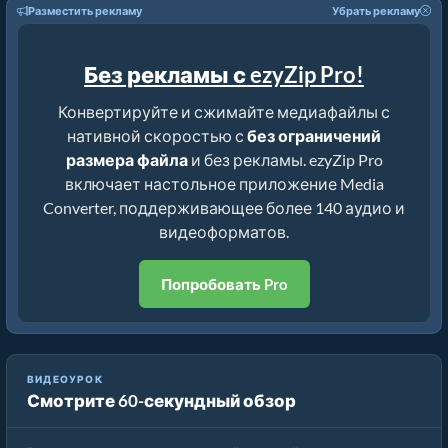
Разместить рекламу
Убрать рекламу
Без рекламы с ezyZip Pro!
Конвертируйте и сжимайте медиафайлы с
нативной скоростью с
без ограничений
размера файла
и без рекламы. ezyZip Pro
включает настольное приложение Media
Converter, поддерживающее более 140 аудио и
видеоформатов.
Попробовать Pro
ВИДЕОУРОК
Смотрите 60-секундный обзор
Как конвертировать медиафайлы