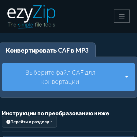
Архивируйте
Конвертировать CAF в MP3
Pаспаковывайте
Конвертировать
Выберите файл CAF для
Togg
конвертации
Другие инструменты
Инструкции по преобразованию ниже
Перейти к разделу