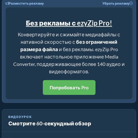
Разместить рекламу
Убрать рекламу
Без рекламы с ezyZip Pro!
Конвертируйте и сжимайте медиафайлы с
нативной скоростью с
без ограничений
размера файла
и без рекламы. ezyZip Pro
включает настольное приложение Media
Converter, поддерживающее более 140 аудио и
видеоформатов.
Попробовать Pro
ВИДЕОУРОК
Смотрите 60-секундный обзор
Как конвертировать CAF в MP3 онлайн!