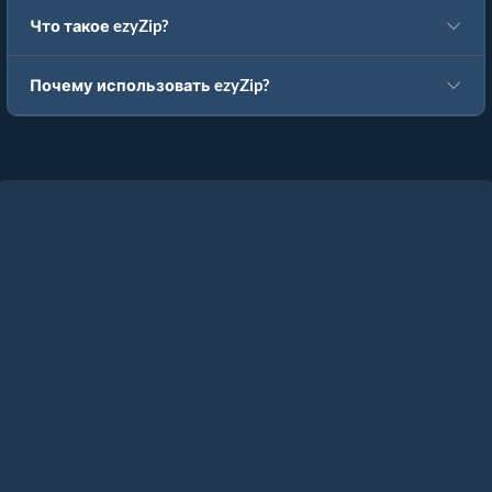
Что такое ezyZip?
Почему использовать ezyZip?