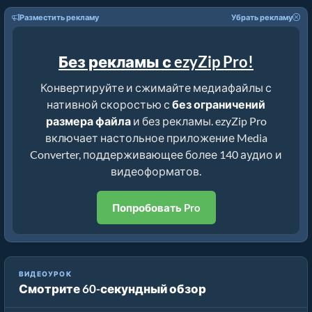
Разместить рекламу
Убрать рекламу
Без рекламы с ezyZip Pro!
Конвертируйте и сжимайте медиафайлы с
нативной скоростью с
без ограничений
размера файла
и без рекламы. ezyZip Pro
включает настольное приложение Media
Converter, поддерживающее более 140 аудио и
видеоформатов.
Попробовать Pro
Руководство по Компрессору aiff | Уменьшение Размера
ВИДЕОУРОК
Смотрите 60-секундный обзор
Файлов aiff