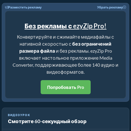
Разместить рекламу
Убрать рекламу
Без рекламы с ezyZip Pro!
Конвертируйте и сжимайте медиафайлы с
нативной скоростью с
без ограничений
размера файла
и без рекламы. ezyZip Pro
включает настольное приложение Media
Converter, поддерживающее более 140 аудио и
видеоформатов.
Попробовать Pro
Руководство по Компрессору au | Уменьшение Размера
ВИДЕОУРОК
Смотрите 60-секундный обзор
Файлов au