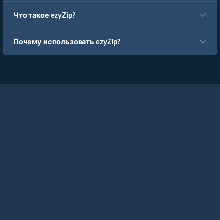
Что такое ezyZip?
Почему использовать ezyZip?