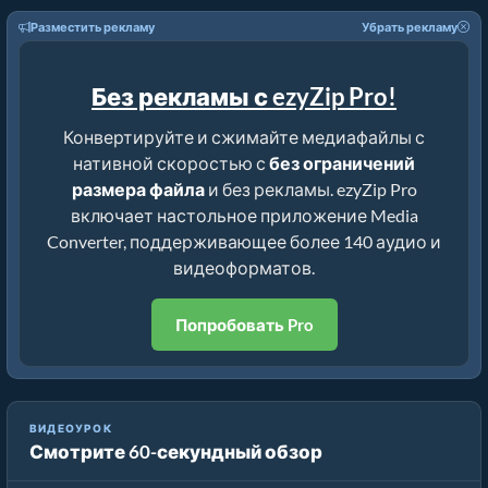
Разместить рекламу
Убрать рекламу
Без рекламы с ezyZip Pro!
Конвертируйте и сжимайте медиафайлы с
нативной скоростью с
без ограничений
размера файла
и без рекламы. ezyZip Pro
включает настольное приложение Media
Converter, поддерживающее более 140 аудио и
видеоформатов.
Попробовать Pro
Руководство по Компрессору mkv | Уменьшение Размера
ВИДЕОУРОК
Смотрите 60-секундный обзор
Файлов mkv