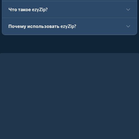
Что такое ezyZip?
Почему использовать ezyZip?