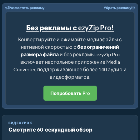
Разместить рекламу
Убрать рекламу
Без рекламы с ezyZip Pro!
Конвертируйте и сжимайте медиафайлы с
нативной скоростью с
без ограничений
размера файла
и без рекламы. ezyZip Pro
включает настольное приложение Media
Converter, поддерживающее более 140 аудио и
видеоформатов.
Попробовать Pro
Руководство по Компрессору mov | Уменьшение Размера
ВИДЕОУРОК
Смотрите 60-секундный обзор
Файлов mov