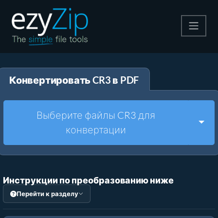
Архивируйте
Конвертировать CR3 в PDF
Pаспаковывайте
Конвертировать
Выберите файлы CR3 для
Togg
конвертации
Другие инструменты
Инструкции по преобразованию ниже
Перейти к разделу