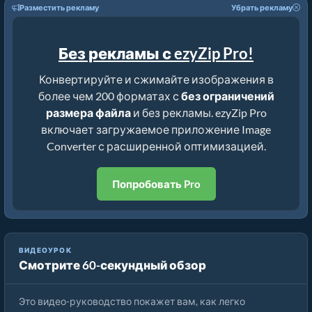
Разместить рекламу
Убрать рекламу
Без рекламы с ezyZip Pro!
Конвертируйте и сжимайте изображения в
более чем 200 форматах с
без ограничений
размера файла
и без рекламы. ezyZip Pro
включает загружаемое приложение Image
Converter с расширенной оптимизацией.
Попробовать Pro
ВИДЕОУРОК
Смотрите 60-секундный обзор
Как конвертировать формат изображения онлайн
Это видео-руководство покажет вам, как легко