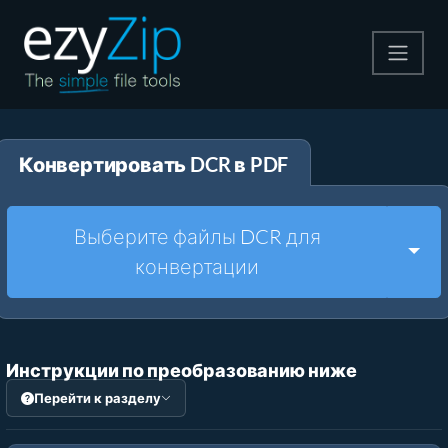
Архивируйте
Конвертировать DCR в PDF
Pаспаковывайте
Конвертировать
Выберите файлы DCR для
Togg
конвертации
Другие инструменты
Инструкции по преобразованию ниже
Перейти к разделу