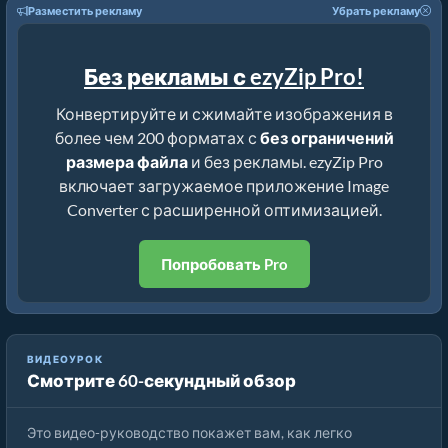
Разместить рекламу
Убрать рекламу
Без рекламы с ezyZip Pro!
Конвертируйте и сжимайте изображения в
более чем 200 форматах с
без ограничений
размера файла
и без рекламы. ezyZip Pro
включает загружаемое приложение Image
Converter с расширенной оптимизацией.
Попробовать Pro
ВИДЕОУРОК
Смотрите 60-секундный обзор
Как конвертировать формат изображения онлайн
Это видео-руководство покажет вам, как легко