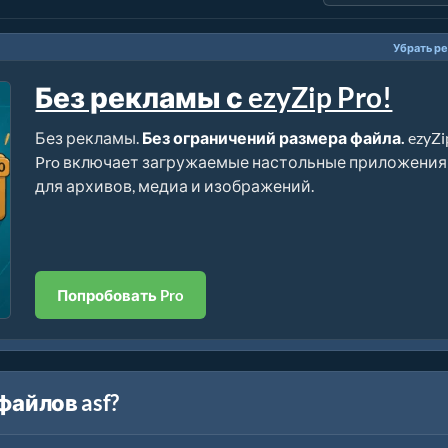
Убрать р
Без рекламы с ezyZip Pro!
Без рекламы.
Без ограничений размера файла.
ezyZi
Pro включает загружаемые настольные приложения
для архивов, медиа и изображений.
Попробовать Pro
файлов asf?