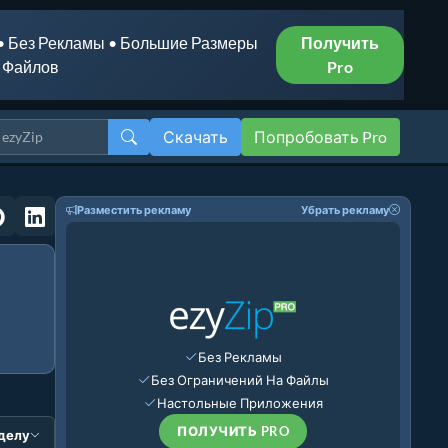
• Без Рекламы • Большие Размеры
Получить
Файлов
Pro
Скачать
Попробовать Pro
Разместить рекламу
Убрать рекламу
Без Рекламы
Без Ограничений На Файлы
Настольные Приложения
ПОЛУЧИТЬ PRO
зделу