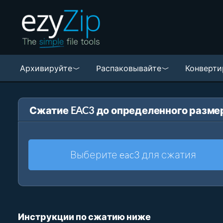
Архивируйте
Pаспаковывайте
Конверти
Сжатие EAC3 до определенного разме
Выберите eac3 для сжатия
Инструкции по сжатию ниже