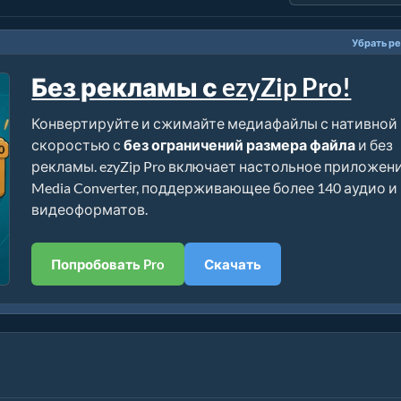
Убрать р
Без рекламы с ezyZip Pro!
Конвертируйте и сжимайте медиафайлы с нативной
скоростью с
без ограничений размера файла
и без
рекламы. ezyZip Pro включает настольное приложен
Media Converter, поддерживающее более 140 аудио и
видеоформатов.
Попробовать Pro
Скачать