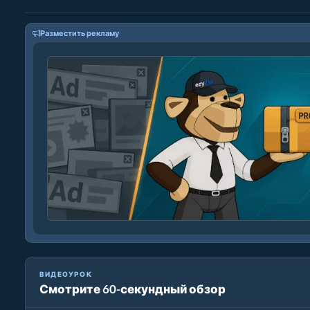
Разместить рекламу
ВИДЕОУРОК
Смотрите 60-секундный обзор
Как уменьшить MP4 до 16 МБ (Простое руководство)