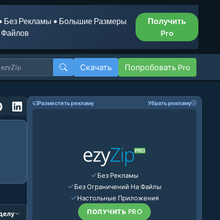
• Без Рекламы • Большие Размеры
Получить
Файлов
Pro
Скачать
Попробовать Pro
Разместить рекламу
Убрать рекламу
Без Рекламы
Без Ограничений На Файлы
Настольные Приложения
ПОЛУЧИТЬ PRO
зделу