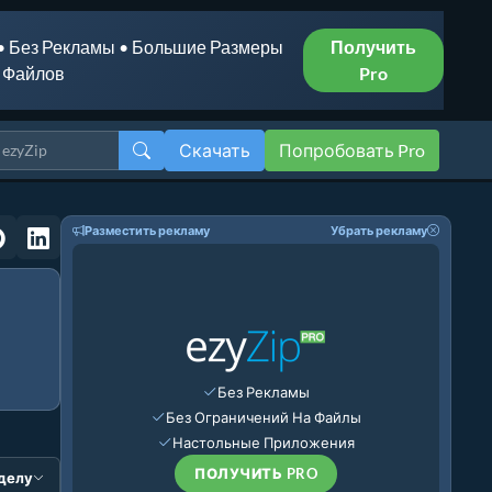
• Без Рекламы • Большие Размеры
Получить
Файлов
Pro
Скачать
Попробовать Pro
Разместить рекламу
Убрать рекламу
Без Рекламы
Без Ограничений На Файлы
Настольные Приложения
ПОЛУЧИТЬ PRO
зделу