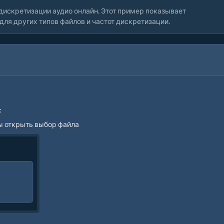
дискретизации аудио онлайн. Этот пример показывает
для других типов файлов и частот дискретизации.
:
бы открыть выбор файла