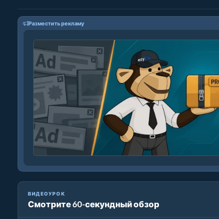
Разместить рекламу
ВИДЕОУРОК
Смотрите 60-секундный обзор
Как конвертировать частоту дискретизации аудио.