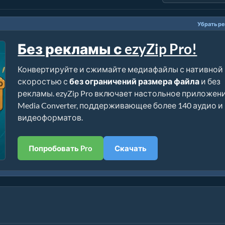
Убрать р
Без рекламы с ezyZip Pro!
Конвертируйте и сжимайте медиафайлы с нативной
скоростью с
без ограничений размера файла
и без
рекламы. ezyZip Pro включает настольное приложен
Media Converter, поддерживающее более 140 аудио и
видеоформатов.
Попробовать Pro
Скачать