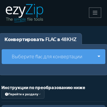
Архивируйте
Конвертировать FLAC в 48KHZ
Pаспаковывайте
Конвертировать
Togg
Выберите flac для конвертации
Другие инструменты
Инструкции по преобразованию ниже
Перейти к разделу