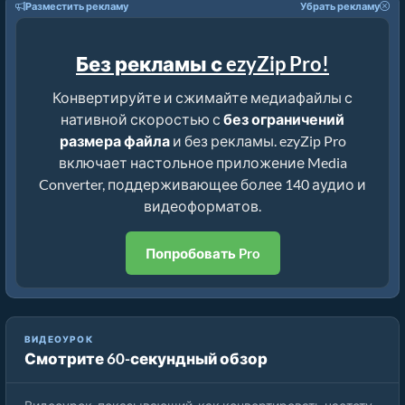
Разместить рекламу
Убрать рекламу
Без рекламы с ezyZip Pro!
Конвертируйте и сжимайте медиафайлы с
нативной скоростью с
без ограничений
размера файла
и без рекламы. ezyZip Pro
включает настольное приложение Media
Converter, поддерживающее более 140 аудио и
видеоформатов.
Попробовать Pro
ВИДЕОУРОК
Смотрите 60-секундный обзор
Как конвертировать частоту дискретизации аудио.