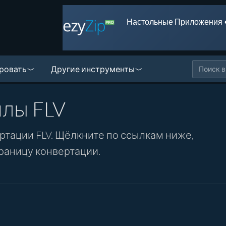
Настольные Приложения 
ровать
Другие инструменты
йлы FLV
тации FLV. Щёлкните по ссылкам ниже,
раницу конвертации.