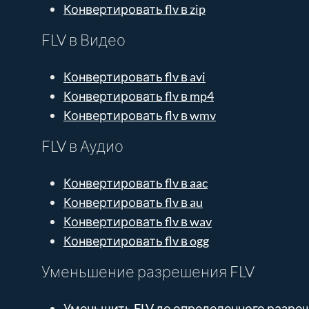
Конвертировать flv в zip
FLV в Видео
Конвертировать flv в avi
Конвертировать flv в mp4
Конвертировать flv в wmv
FLV в Аудио
Конвертировать flv в aac
Конвертировать flv в au
Конвертировать flv в wav
Конвертировать flv в ogg
Уменьшение разрешения FLV
Уменьшить FLV до определенного разре