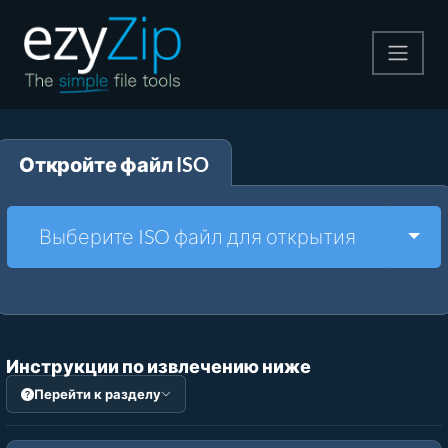
Архивируйте
Откройте файл ISO
Pаспаковывайте
Конвертировать
Togg
Выберите ISO файл для открытия
Другие инструменты
Инструкции по извлечению ниже
Перейти к разделу