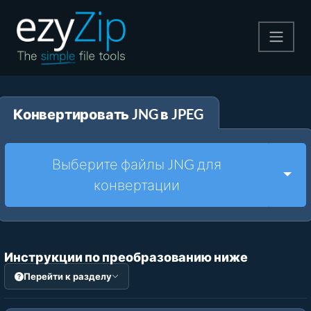
Архивируйте
Конвертировать JNG в JPEG
Pаспаковывайте
Конвертировать
Выберите файлы JNG для
Togg
конвертации
Другие инструменты
Инструкции по преобразованию ниже
Перейти к разделу