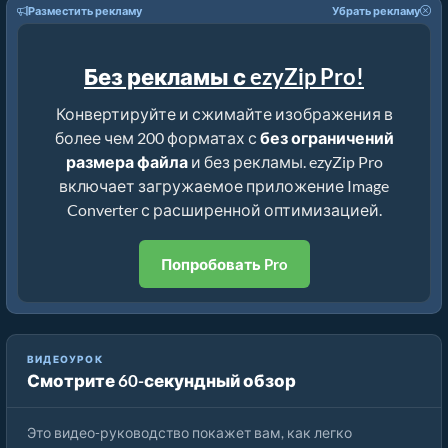
Разместить рекламу
Убрать рекламу
Без рекламы с ezyZip Pro!
Конвертируйте и сжимайте изображения в
более чем 200 форматах с
без ограничений
размера файла
и без рекламы. ezyZip Pro
включает загружаемое приложение Image
Converter с расширенной оптимизацией.
Попробовать Pro
ВИДЕОУРОК
Смотрите 60-секундный обзор
Как конвертировать формат изображения онлайн
Это видео-руководство покажет вам, как легко