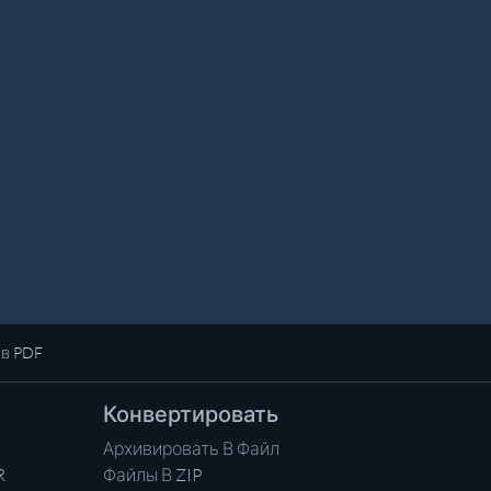
 в PDF
Конвертировать
Архивировать В Файл
R
Файлы В ZIP