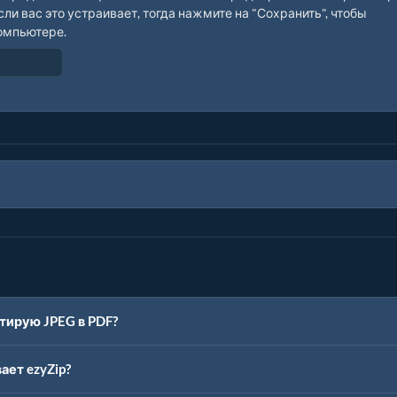
ли вас это устраивает, тогда нажмите на "Сохранить", чтобы
омпьютере.
тирую JPEG в PDF?
ет ezyZip?