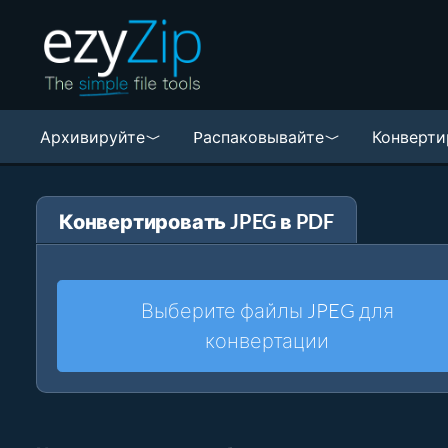
Архивируйте
Pаспаковывайте
Конверти
Конвертировать JPEG в PDF
Выберите файлы JPEG для
конвертации