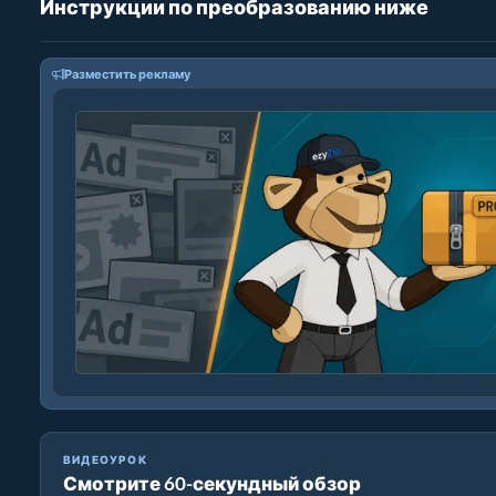
Инструкции по преобразованию ниже
Разместить рекламу
ВИДЕОУРОК
Смотрите 60-секундный обзор
Как конвертировать формат изображения онлайн