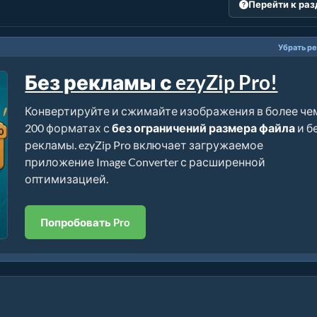
Перейти к ра
Убрать р
Без рекламы с ezyZip Pro!
Конвертируйте и сжимайте изображения в более че
200 форматах с
без ограничений размера файла
и б
рекламы. ezyZip Pro включает загружаемое
приложение Image Converter с расширенной
оптимизацией.
Попробовать Pro