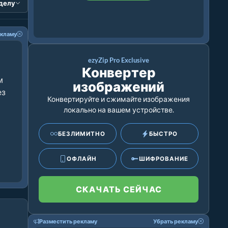
зделу
екламу
ezyZip Pro Exclusive
Конвертер
м
изображений
ез
Конвертируйте и сжимайте изображения
локально на вашем устройстве.
БЕЗЛИМИТНО
БЫСТРО
ОФЛАЙН
ШИФРОВАНИЕ
СКАЧАТЬ СЕЙЧАС
Разместить рекламу
Убрать рекламу