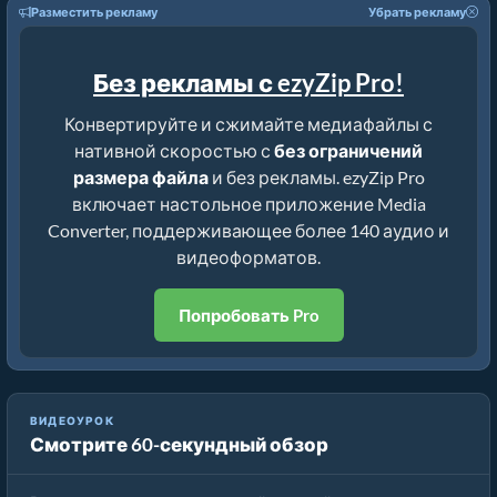
Разместить рекламу
Убрать рекламу
Без рекламы с ezyZip Pro!
Конвертируйте и сжимайте медиафайлы с
нативной скоростью с
без ограничений
размера файла
и без рекламы. ezyZip Pro
включает настольное приложение Media
Converter, поддерживающее более 140 аудио и
видеоформатов.
Попробовать Pro
ВИДЕОУРОК
Смотрите 60-секундный обзор
Как конвертировать медиафайлы