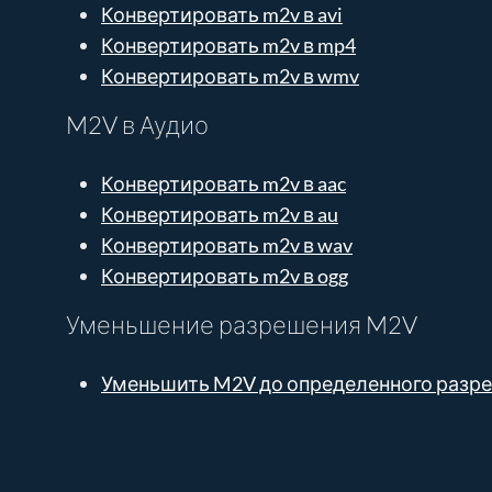
Конвертировать m2v в avi
Конвертировать m2v в mp4
Конвертировать m2v в wmv
M2V в Аудио
Конвертировать m2v в aac
Конвертировать m2v в au
Конвертировать m2v в wav
Конвертировать m2v в ogg
Уменьшение разрешения M2V
Уменьшить M2V до определенного разр