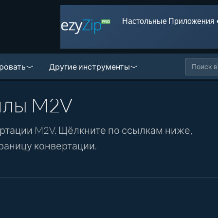
Настольные Приложения 
ровать
Другие инструменты
йлы M2V
ртации M2V. Щёлкните по ссылкам ниже,
раницу конвертации.