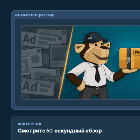
Разместить рекламу
ВИДЕОУРОК
Смотрите 60-секундный обзор
Как уменьшить разрешение mkv (Простое руководство