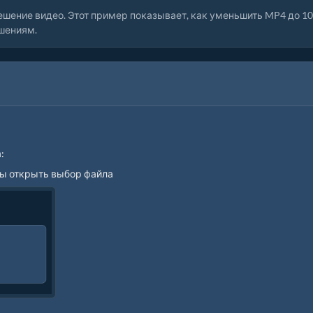
шение видео. Этот пример показывает, как уменьшить MP4 до 10
ешениям.
:
обы открыть выбор файла