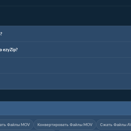
?
 ezyZip?
ать Файлы MOV
Конвертировать Файлы MOV
Сжать Файлы A