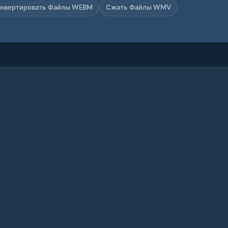
нвертировать Файлы WEBM
Сжать Файлы WMV