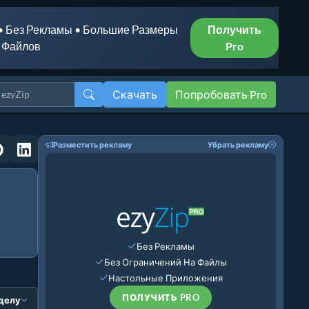
• Без Рекламы • Большие Размеры
Получить
Файлов
Pro
Скачать
Попробовать Pro
Разместить рекламу
Убрать рекламу
Без Рекламы
Без Ограничений На Файлы
Настольные Приложения
ПОЛУЧИТЬ PRO
зделу