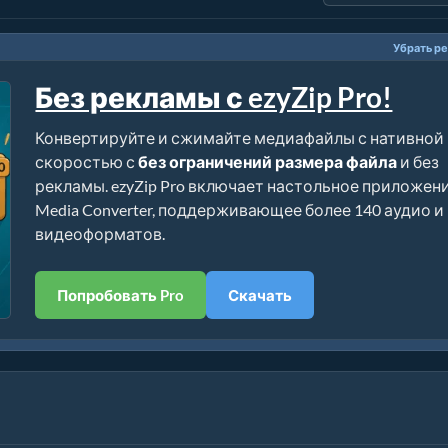
Убрать р
Без рекламы с ezyZip Pro!
Конвертируйте и сжимайте медиафайлы с нативной
скоростью с
без ограничений размера файла
и без
рекламы. ezyZip Pro включает настольное приложен
Media Converter, поддерживающее более 140 аудио и
видеоформатов.
Попробовать Pro
Скачать
)