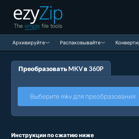
Архивируйте
Pаспаковывайте
Конверти
Преобразовать MKV в 360P
Выберите mkv для преобразования
Инструкции по сжатию ниже