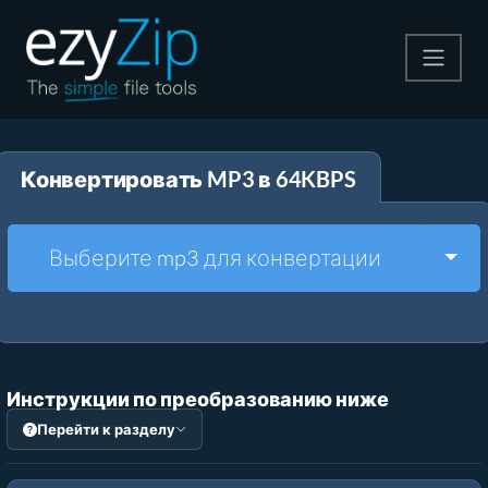
Архивируйте
Конвертировать MP3 в 64KBPS
Pаспаковывайте
Конвертировать
Togg
Выберите mp3 для конвертации
Другие инструменты
Инструкции по преобразованию ниже
Перейти к разделу