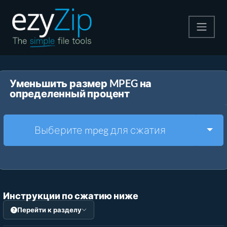
Архивируйте
Уменьшить размер MPEG на
Pаспаковывайте
определенный процент
Конвертировать
Togg
Выберите mpeg для сжатия
Другие инструменты
Инструкции по сжатию ниже
Перейти к разделу