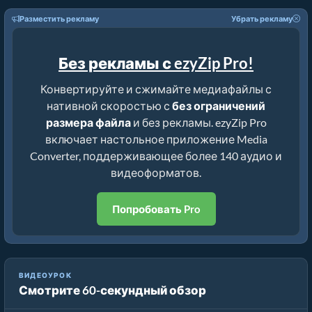
Разместить рекламу
Убрать рекламу
Без рекламы с ezyZip Pro!
Конвертируйте и сжимайте медиафайлы с
нативной скоростью с
без ограничений
размера файла
и без рекламы. ezyZip Pro
включает настольное приложение Media
Converter, поддерживающее более 140 аудио и
видеоформатов.
Попробовать Pro
Как Уменьшить Медиафайлы на Процент (Простое
ВИДЕОУРОК
Смотрите 60-секундный обзор
Руководство)