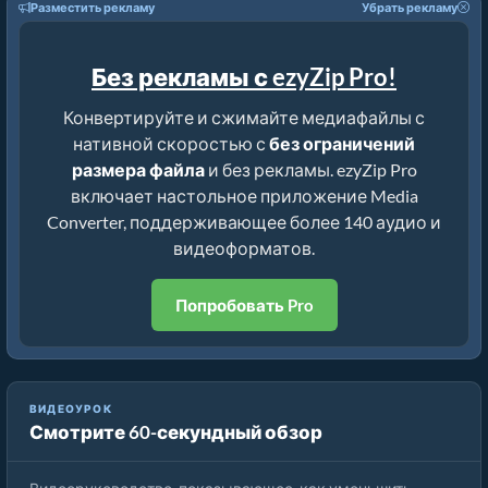
Разместить рекламу
Убрать рекламу
Без рекламы с ezyZip Pro!
Конвертируйте и сжимайте медиафайлы с
нативной скоростью с
без ограничений
размера файла
и без рекламы. ezyZip Pro
включает настольное приложение Media
Converter, поддерживающее более 140 аудио и
видеоформатов.
Попробовать Pro
ВИДЕОУРОК
Смотрите 60-секундный обзор
Как уменьшить MP4 до 16 МБ (Простое руководство)