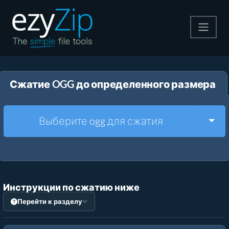
Архивируйте
Сжатие OGG до определенного размера
Pаспаковывайте
Конвертировать
Togg
Выберите ogg для сжатия
Другие инструменты
Инструкции по сжатию ниже
Перейти к разделу