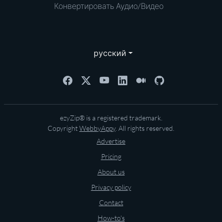
Конвертировать Аудио/Видео
русский
ezyZip® is a registered trademark.
Copyright
WebbyAppy
. All rights reserved.
Advertise
Pricing
About us
Privacy policy
Contact
How-to's