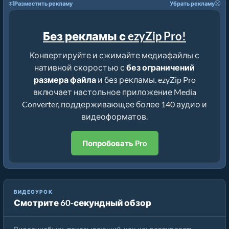
Разместить рекламу
Убрать рекламу
Без рекламы с ezyZip Pro!
Конвертируйте и сжимайте медиафайлы с
нативной скоростью с
без ограничений
размера файла
и без рекламы. ezyZip Pro
включает настольное приложение Media
Converter, поддерживающее более 140 аудио и
видеоформатов.
Попробовать Pro
ВИДЕОУРОК
Смотрите 60-секундный обзор
Конвертация битрейта медиафайла