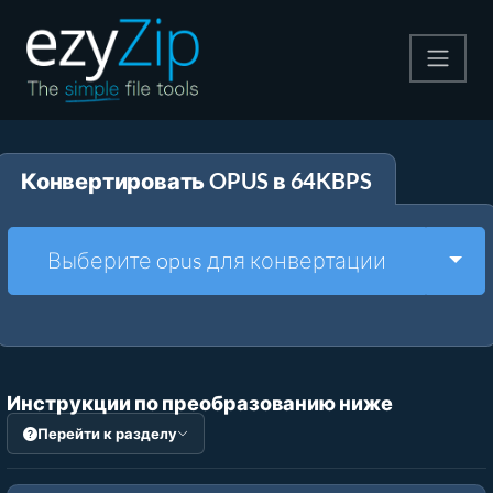
Архивируйте
Конвертировать OPUS в 64KBPS
Pаспаковывайте
Конвертировать
Togg
Выберите opus для конвертации
Другие инструменты
Инструкции по преобразованию ниже
Перейти к разделу