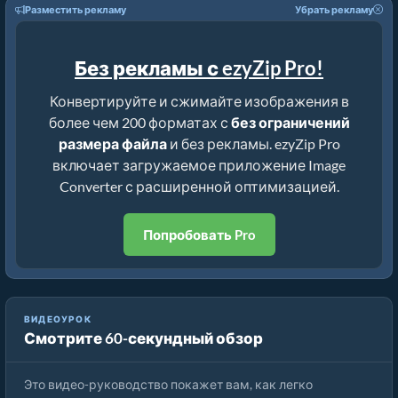
Разместить рекламу
Убрать рекламу
Без рекламы с ezyZip Pro!
Конвертируйте и сжимайте изображения в
более чем 200 форматах с
без ограничений
размера файла
и без рекламы. ezyZip Pro
включает загружаемое приложение Image
Converter с расширенной оптимизацией.
Попробовать Pro
ВИДЕОУРОК
Смотрите 60-секундный обзор
Как конвертировать формат изображения онлайн
Это видео-руководство покажет вам, как легко