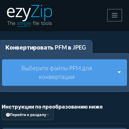
Архивируйте
Конвертировать PFM в JPEG
Pаспаковывайте
Конвертировать
Выберите файлы PFM для
Togg
конвертации
Другие инструменты
Инструкции по преобразованию ниже
Перейти к разделу