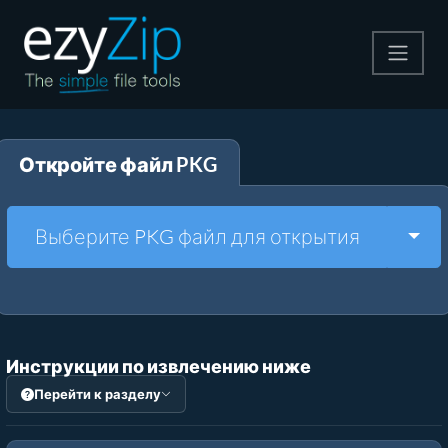
Архивируйте
Откройте файл PKG
Pаспаковывайте
Конвертировать
Togg
Выберите PKG файл для открытия
Другие инструменты
Инструкции по извлечению ниже
Перейти к разделу