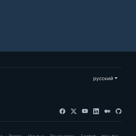
русский
se
Pricing
About us
Privacy policy
Contact
How-to's