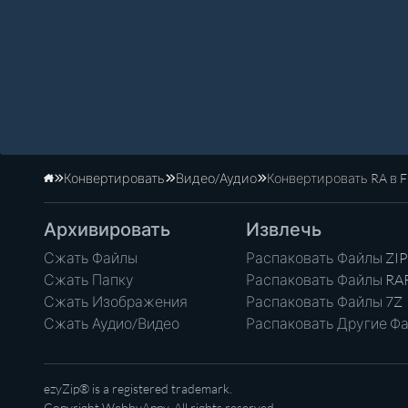
Конвертировать
Видео/Аудио
Конвертировать RA в 
Главная
Архивировать
Извлечь
Сжать Файлы
Распаковать Файлы ZIP
Сжать Папку
Распаковать Файлы RA
Сжать Изображения
Распаковать Файлы 7Z
Сжать Аудио/Видео
Распаковать Другие Ф
ezyZip® is a registered trademark.
Copyright
WebbyAppy
. All rights reserved.