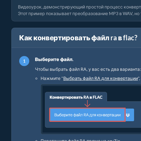
Видеоурок, демонстрирующий простой процесс конверт
Этот пример показывает преобразование MP3 в WAV, но
Как конвертировать файл ra в flac?
Выберите файл.
Чтобы выбрать файл RA, у вас есть два варианта:
Нажмите "
Выбрать файл RA для конвертации
"
Перетащите файл RA прямо на ezyZip