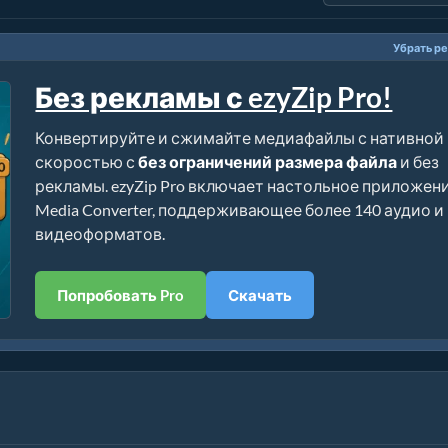
Убрать р
Без рекламы с ezyZip Pro!
Конвертируйте и сжимайте медиафайлы с нативной
скоростью с
без ограничений размера файла
и без
рекламы. ezyZip Pro включает настольное приложен
Media Converter, поддерживающее более 140 аудио и
видеоформатов.
Попробовать Pro
Скачать