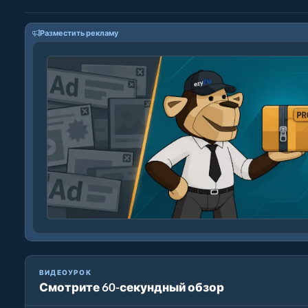
Разместить рекламу
ВИДЕОУРОК
Смотрите 60-секундный обзор
Как конвертировать медиафайлы