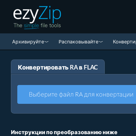
Архивируйте
Pаспаковывайте
Конверти
Конвертировать RA в FLAC
Выберите файл RA для конвертации
Инструкции по преобразованию ниже