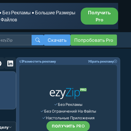
• Без Рекламы • Большие Размеры
Получить
Файлов
Pro
Скачать
Попробовать Pro
Разместить рекламу
Убрать рекламу
Без Рекламы
Без Ограничений На Файлы
Настольные Приложения
ПОЛУЧИТЬ PRO
зделу