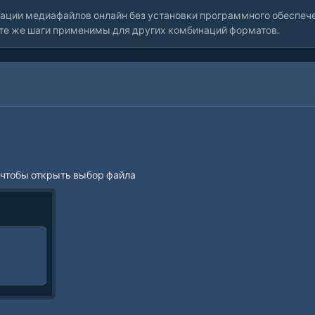
ации медиафайлов онлайн без установки программного обеспече
 те же шаги применимы для других комбинаций форматов.
, чтобы открыть выбор файла