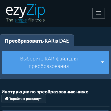
Архивируйте
Преобразовать RAR в DAE
Pаспаковывайте
Конвертировать
Выберите RAR-файл для
Togg
преобразования
Другие инструменты
Инструкции по преобразованию ниже
Перейти к разделу