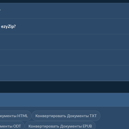
?
ezyZip?
окументы HTML
Конвертировать Документы TXT
ументы ODT
Конвертировать Документы EPUB