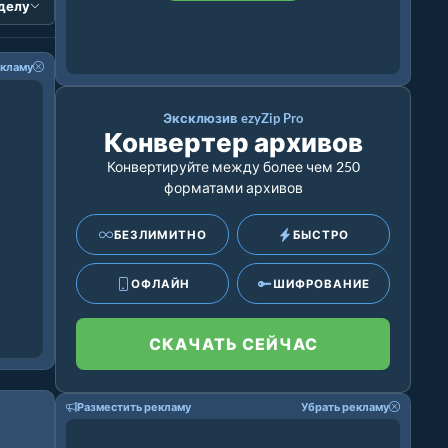
зделу
екламу
Эксклюзив ezyZip Pro
Конвертер архивов
Конвертируйте между более чем 250
форматами архивов
БЕЗЛИМИТНО
БЫСТРО
ОФЛАЙН
ШИФРОВАНИЕ
СКАЧАТЬ СЕЙЧАС
Разместить рекламу
Убрать рекламу