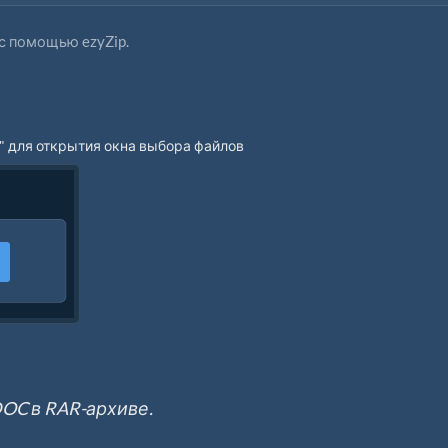
с помощью ezyZip.
" для открытия окна выбора файлов
OC в RAR-архиве.