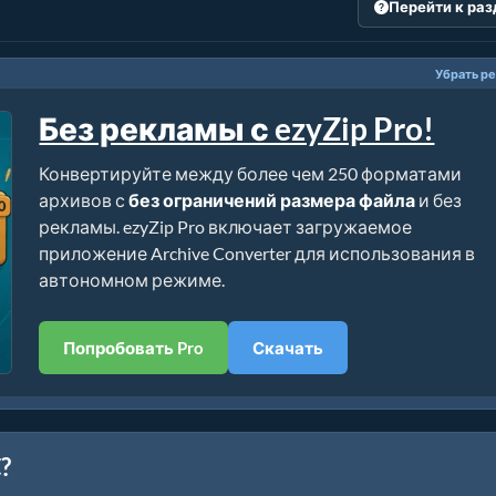
Перейти к ра
Убрать р
Без рекламы с ezyZip Pro!
Конвертируйте между более чем 250 форматами
архивов с
без ограничений размера файла
и без
рекламы. ezyZip Pro включает загружаемое
приложение Archive Converter для использования в
автономном режиме.
Попробовать Pro
Скачать
?