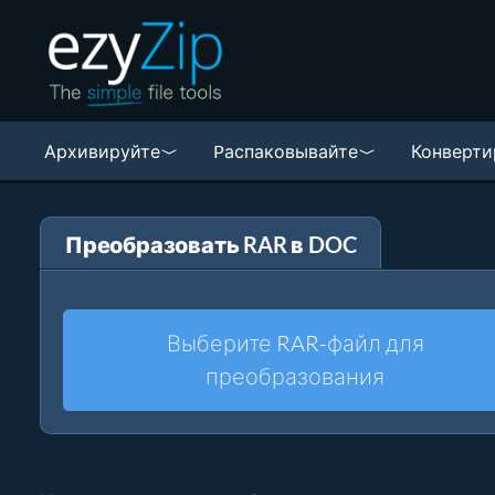
Архивируйте
Pаспаковывайте
Конверти
Преобразовать RAR в DOC
Выберите RAR-файл для
преобразования