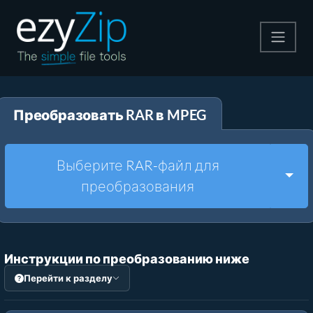
Архивируйте
Преобразовать RAR в MPEG
Pаспаковывайте
Конвертировать
Выберите RAR-файл для
Togg
преобразования
Другие инструменты
Инструкции по преобразованию ниже
Перейти к разделу