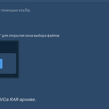
с помощью ezyZip.
" для открытия окна выбора файлов
VG в RAR-архиве.