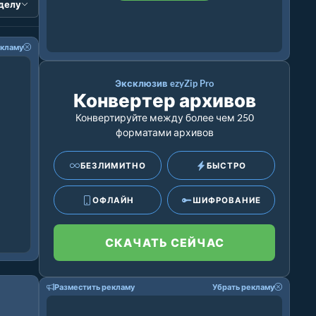
зделу
екламу
Эксклюзив ezyZip Pro
Конвертер архивов
Конвертируйте между более чем 250
форматами архивов
БЕЗЛИМИТНО
БЫСТРО
ОФЛАЙН
ШИФРОВАНИЕ
СКАЧАТЬ СЕЙЧАС
Разместить рекламу
Убрать рекламу