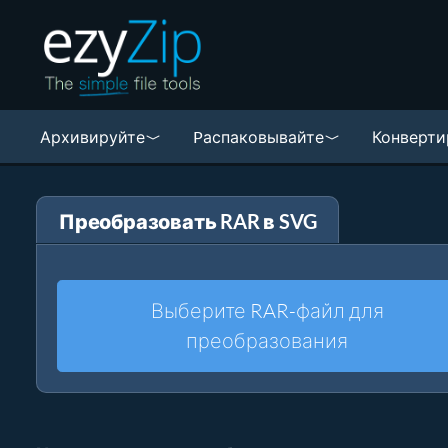
Архивируйте
Pаспаковывайте
Конверти
Преобразовать RAR в SVG
Выберите RAR-файл для
преобразования