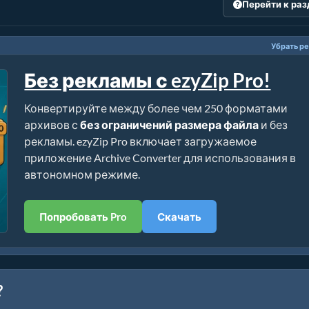
Перейти к ра
Убрать р
Без рекламы с ezyZip Pro!
Конвертируйте между более чем 250 форматами
архивов с
без ограничений размера файла
и без
рекламы. ezyZip Pro включает загружаемое
приложение Archive Converter для использования в
автономном режиме.
Попробовать Pro
Скачать
?