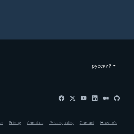
русский
se
Pricing
About us
Privacy policy
Contact
How-to's