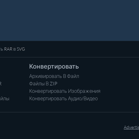
ь RAR в SVG
Конвертировать
Архивировать В Файл
R
Файлы В ZIP
Конвертировать Изображения
айлы
Конвертировать Аудио/Видео
Adverti