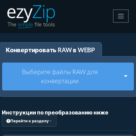
Архивируйте
Конвертировать RAW в WEBP
Pаспаковывайте
Конвертировать
Выберите файлы RAW для
Togg
конвертации
Другие инструменты
Инструкции по преобразованию ниже
Перейти к разделу