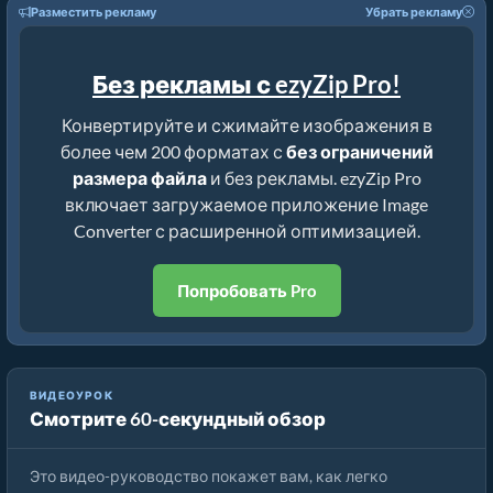
Разместить рекламу
Убрать рекламу
Без рекламы с ezyZip Pro!
Конвертируйте и сжимайте изображения в
более чем 200 форматах с
без ограничений
размера файла
и без рекламы. ezyZip Pro
включает загружаемое приложение Image
Converter с расширенной оптимизацией.
Попробовать Pro
ВИДЕОУРОК
Смотрите 60-секундный обзор
Как конвертировать формат изображения онлайн
Это видео-руководство покажет вам, как легко