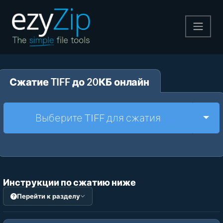
Архивируйте
Сжатие TIFF до 20КБ онлайн
Pаспаковывайте
Конвертировать
Togg
Выберите TIFF для сжатия
Другие инструменты
Инструкции по сжатию ниже
Перейти к разделу