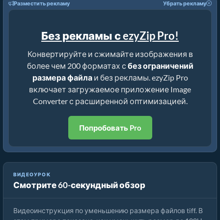
Разместить рекламу
Убрать рекламу
Без рекламы с ezyZip Pro!
Конвертируйте и сжимайте изображения в
более чем 200 форматах с
без ограничений
размера файла
и без рекламы. ezyZip Pro
включает загружаемое приложение Image
Converter с расширенной оптимизацией.
Попробовать Pro
ВИДЕОУРОК
Смотрите 60-секундный обзор
Как Уменьшить Размер Изображений Онлайн
Видеоинструкция по уменьшению размера файлов tiff. В