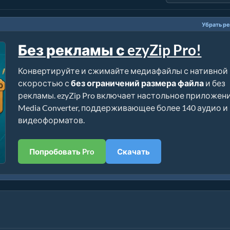
Убрать р
Без рекламы с ezyZip Pro!
Конвертируйте и сжимайте медиафайлы с нативной
скоростью с
без ограничений размера файла
и без
рекламы. ezyZip Pro включает настольное приложен
Media Converter, поддерживающее более 140 аудио и
видеоформатов.
Попробовать Pro
Скачать