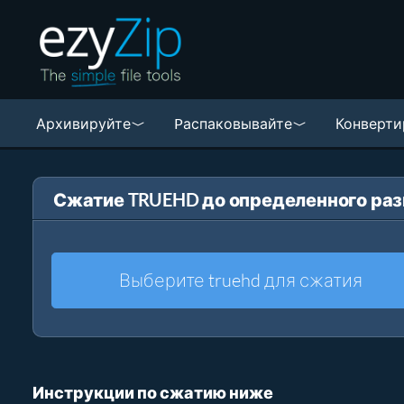
Архивируйте
Pаспаковывайте
Конверти
Сжатие TRUEHD до определенного ра
Выберите truehd для сжатия
Инструкции по сжатию ниже