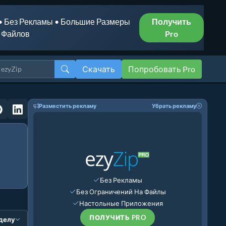
• Без Рекламы • Большие Размеры
Получить
Файлов
Pro
Скачать
Попробовать Pro
Разместить рекламу
Убрать рекламу
Без Рекламы
Без Ограничений На Файлы
Настольные Приложения
ПОЛУЧИТЬ PRO
зделу