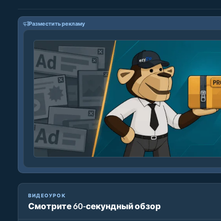
Разместить рекламу
ВИДЕОУРОК
Смотрите 60-секундный обзор
Как уменьшить MP4 до 16 МБ (Простое руководство)