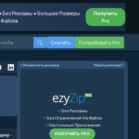
• Без Рекламы • Большие Размеры
Получить
Файлов
Pro
Скачать
Попробовать Pro
Разместить рекламу
Убрать рекламу
Без Рекламы
Без Ограничений На Файлы
Настольные Приложения
ПОЛУЧИТЬ PRO
зделу