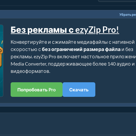
Убрать р
Без рекламы с ezyZip Pro!
Конвертируйте и сжимайте медиафайлы с нативной
скоростью с
без ограничений размера файла
и без
рекламы. ezyZip Pro включает настольное приложен
Media Converter, поддерживающее более 140 аудио и
видеоформатов.
Попробовать Pro
Скачать