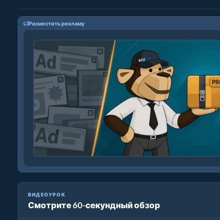
Разместить рекламу
ВИДЕОУРОК
Смотрите 60-секундный обзор
Как уменьшить MP4 до 16 МБ (Простое руководство)