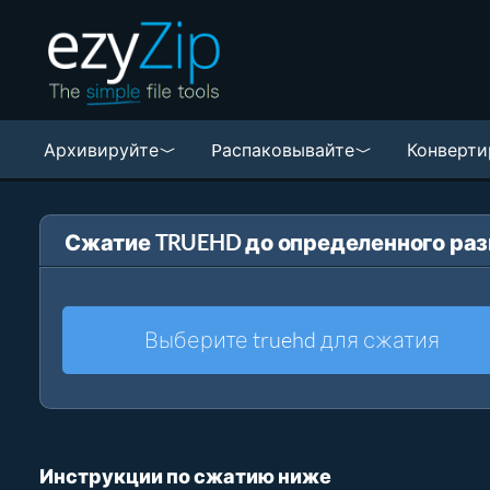
Архивируйте
Pаспаковывайте
Конверти
Сжатие TRUEHD до определенного ра
Выберите truehd для сжатия
Инструкции по сжатию ниже