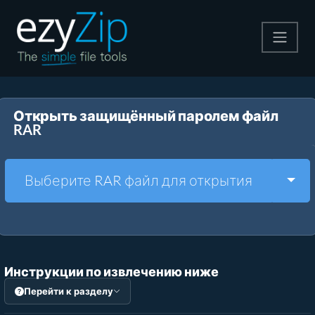
Архивируйте
Открыть защищённый паролем файл
Pаспаковывайте
RAR
Конвертировать
Togg
Выберите RAR файл для открытия
Другие инструменты
Инструкции по извлечению ниже
Перейти к разделу