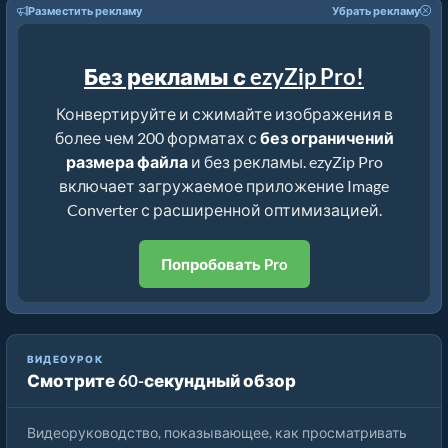
Разместить рекламу
Убрать рекламу
Без рекламы с ezyZip Pro!
Конвертируйте и сжимайте изображения в
более чем 200 форматах с
без ограничений
размера файла
и без рекламы. ezyZip Pro
включает загружаемое приложение Image
Converter с расширенной оптимизацией.
Попробовать Pro
ВИДЕОУРОК
Смотрите 60-секундный обзор
Как Просматривать Файлы raw Онлайн
Видеоруководство, показывающее, как просматривать