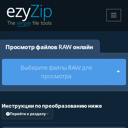
Архивируйте
Просмотр файлов RAW онлайн
Pаспаковывайте
Конвертировать
Выберите файлы RAW для
Togg
просмотра
Другие инструменты
Инструкции по преобразованию ниже
Перейти к разделу