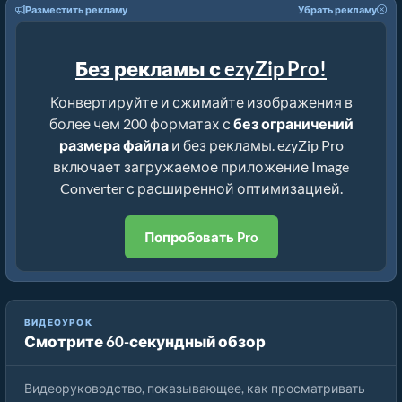
Разместить рекламу
Убрать рекламу
Без рекламы с ezyZip Pro!
Конвертируйте и сжимайте изображения в
более чем 200 форматах с
без ограничений
размера файла
и без рекламы. ezyZip Pro
включает загружаемое приложение Image
Converter с расширенной оптимизацией.
Попробовать Pro
ВИДЕОУРОК
Смотрите 60-секундный обзор
Как просматривать файлы sgi онлайн
Видеоруководство, показывающее, как просматривать