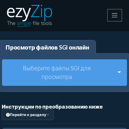
Архивируйте
Просмотр файлов SGI онлайн
Pаспаковывайте
Конвертировать
Выберите файлы SGI для
Togg
просмотра
Другие инструменты
Инструкции по преобразованию ниже
Перейти к разделу